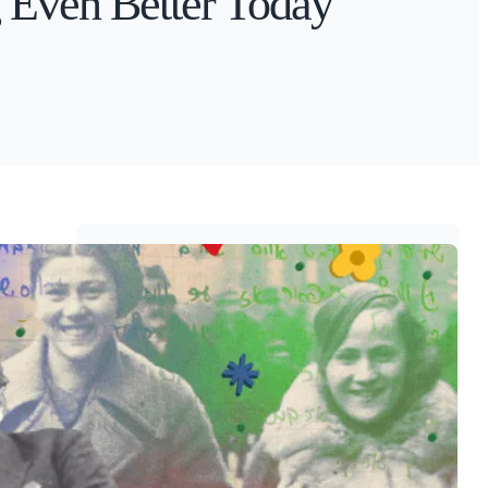
 Even Better Today
Author
Malik Merchant
Award-winning Marketer, Certified
Marketing Automation Pro