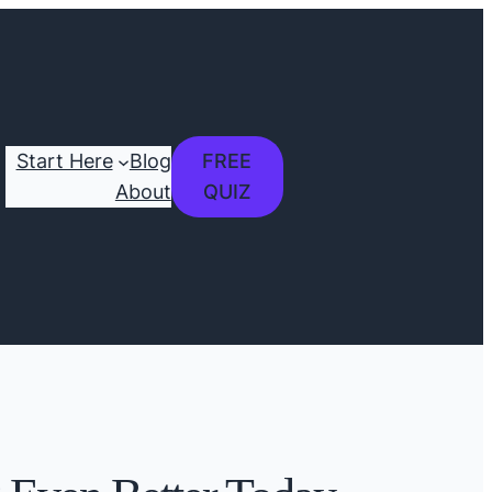
Start Here
Blog
FREE
About
QUIZ